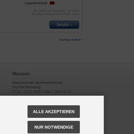
Lagerbestand:
Sie können als Gast (bzw. mit Ihrem
derzeitigen Status) keine Preise sehen
nächster Artikel »
Messen
Internationale Spielwarenmesse
Toy Fair Nürnberg
27.01. - 31.01.2026 | Halle 1, Stand B 16
www.spielwarenmesse.de
ALLE AKZEPTIEREN
NUR NOTWENDIGE