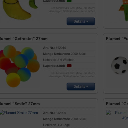
Lagerbestand:
Sie können als Gast (bzw. mit Ihrem
derzeitigen Status) keine Preise sehen
lummi "Gefrostet" 27mm
Flummi "F
Art.-Nr.:
542010
Menge Umkarton:
2000 Stück
Lieferzeit: 2-6 Wochen
Lagerbestand:
Sie können als Gast (bzw. mit Ihrem
derzeitigen Status) keine Preise sehen
lummi "Smile" 27mm
Flummi "Ge
Art.-Nr.:
542000
Menge Umkarton:
2000 Stück
Lieferzeit: 1-3 Tage