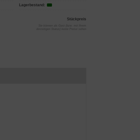
Lagerbestand:
Stückpreis
Sie können als Gast (bzw. mit Ihrem
derzeitigen Status) keine Preise sehen