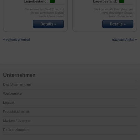
Lagerbestand:
Lagerbestand:
Sie können als Gast (bzw. mit
Sie können als Gast (bzw. mit
Ihrem derzeitigen Status)
Ihrem derzeitigen Status)
keine Preise sehen
keine Preise sehen
« vorheriger Artikel
nächster Artikel »
Unternehmen
Das Unternehmen
Werbeartikel
Logistik
Produktsicherheit
Marken / Lizenzen
Referenzkunden