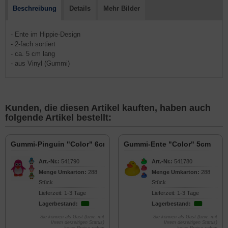
Beschreibung
Details
Mehr Bilder
- Ente im Hippie-Design
- 2-fach sortiert
- ca. 5 cm lang
- aus Vinyl (Gummi)
Kunden, die diesen Artikel kauften, haben auch
folgende Artikel bestellt:
Gummi-Pinguin "Color" 6cm
Gummi-Ente "Color" 5cm
Art.-Nr.:
541790
Art.-Nr.:
541780
Menge Umkarton:
288
Menge Umkarton:
288
Stück
Stück
Lieferzeit: 1-3 Tage
Lieferzeit: 1-3 Tage
Lagerbestand:
Lagerbestand:
Sie können als Gast (bzw. mit
Sie können als Gast (bzw. mit
Ihrem derzeitigen Status)
Ihrem derzeitigen Status)