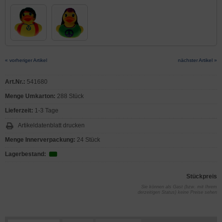
« vorheriger Artikel
nächster Artikel »
Art.Nr.:
541680
Menge Umkarton:
288 Stück
Lieferzeit:
1-3 Tage
Artikeldatenblatt drucken
Menge Innerverpackung:
24 Stück
Lagerbestand:
Stückpreis
Sie können als Gast (bzw. mit Ihrem
derzeitigen Status) keine Preise sehen