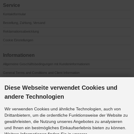
Service
Kontaktformular
Bestellung, Zahlung, Versand
Reklamationsabwicklung
Cookie Einstellungen
Informationen
Allgemeine Geschäftsbedingungen mit Kundeninformationen
General Terms and Conditions and Client Information
Conditions Générales de Vente et Informations à l’Attention des Clients
Diese Webseite verwendet Cookies und
Impressum
andere Technologien
Datenschutzerklärung
Anfahrt
Wir verwenden Cookies und ähnliche Technologien, auch von
Drittanbietern, um die ordentliche Funktionsweise der Website zu
gewährleisten, die Nutzung unseres Angebotes zu analysieren
Downloads
und Ihnen ein bestmögliches Einkaufserlebnis bieten zu können.
K&G Werbeideen 2026