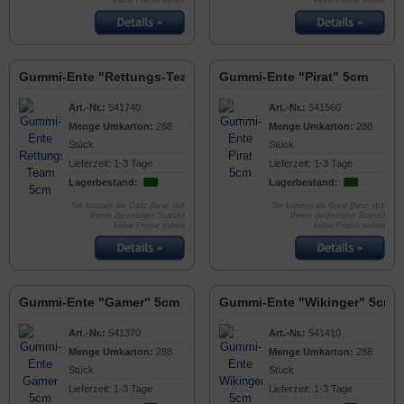
keine Preise sehen
keine Preise sehen
Gummi-Ente "Rettungs-Team" 5cm
Gummi-Ente "Pirat" 5cm
Art.-Nr.:
541740
Art.-Nr.:
541560
Menge Umkarton:
288
Menge Umkarton:
288
Stück
Stück
Lieferzeit: 1-3 Tage
Lieferzeit: 1-3 Tage
Lagerbestand:
Lagerbestand:
Sie können als Gast (bzw. mit
Sie können als Gast (bzw. mit
Ihrem derzeitigen Status)
Ihrem derzeitigen Status)
keine Preise sehen
keine Preise sehen
Gummi-Ente "Gamer" 5cm
Gummi-Ente "Wikinger" 5cm
Art.-Nr.:
541370
Art.-Nr.:
541410
Menge Umkarton:
288
Menge Umkarton:
288
Stück
Stück
Lieferzeit: 1-3 Tage
Lieferzeit: 1-3 Tage