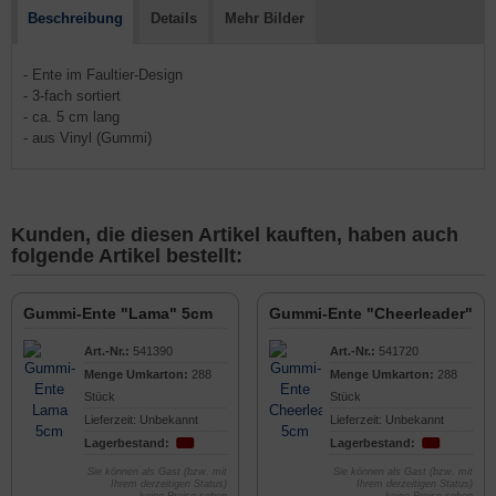
Beschreibung
Details
Mehr Bilder
- Ente im Faultier-Design
- 3-fach sortiert
- ca. 5 cm lang
- aus Vinyl (Gummi)
Kunden, die diesen Artikel kauften, haben auch
folgende Artikel bestellt:
Gummi-Ente "Lama" 5cm
Gummi-Ente "Cheerleader" 5
Art.-Nr.:
541390
Art.-Nr.:
541720
Menge Umkarton:
288
Menge Umkarton:
288
Stück
Stück
Lieferzeit: Unbekannt
Lieferzeit: Unbekannt
Lagerbestand:
Lagerbestand:
Sie können als Gast (bzw. mit
Sie können als Gast (bzw. mit
Ihrem derzeitigen Status)
Ihrem derzeitigen Status)