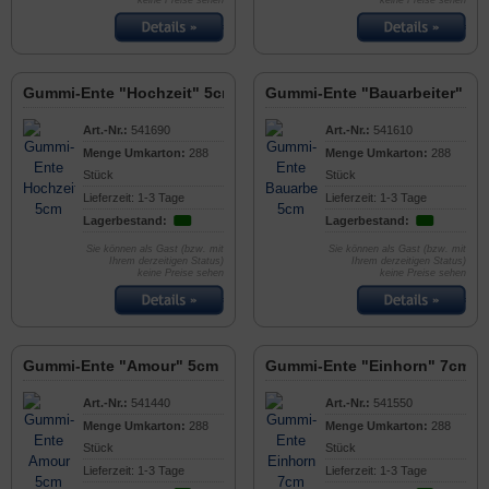
keine Preise sehen
keine Preise sehen
Gummi-Ente "Hochzeit" 5cm
Gummi-Ente "Bauarbeiter" 5
Art.-Nr.:
541690
Art.-Nr.:
541610
Menge Umkarton:
288
Menge Umkarton:
288
Stück
Stück
Lieferzeit: 1-3 Tage
Lieferzeit: 1-3 Tage
Lagerbestand:
Lagerbestand:
Sie können als Gast (bzw. mit
Sie können als Gast (bzw. mit
Ihrem derzeitigen Status)
Ihrem derzeitigen Status)
keine Preise sehen
keine Preise sehen
Gummi-Ente "Amour" 5cm
Gummi-Ente "Einhorn" 7cm
Art.-Nr.:
541440
Art.-Nr.:
541550
Menge Umkarton:
288
Menge Umkarton:
288
Stück
Stück
Lieferzeit: 1-3 Tage
Lieferzeit: 1-3 Tage