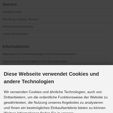
Service
Kontaktformular
Bestellung, Zahlung, Versand
Reklamationsabwicklung
Cookie Einstellungen
Informationen
Allgemeine Geschäftsbedingungen mit Kundeninformationen
General Terms and Conditions and Client Information
Conditions Générales de Vente et Informations à l’Attention des Clients
Diese Webseite verwendet Cookies und
Impressum
andere Technologien
Datenschutzerklärung
Anfahrt
Wir verwenden Cookies und ähnliche Technologien, auch von
Drittanbietern, um die ordentliche Funktionsweise der Website zu
gewährleisten, die Nutzung unseres Angebotes zu analysieren
Downloads
und Ihnen ein bestmögliches Einkaufserlebnis bieten zu können.
K&G Werbeideen 2026