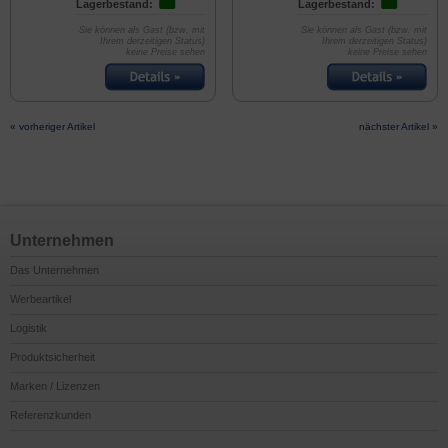
Lagerbestand:
Lagerbestand:
Sie können als Gast (bzw. mit
Sie können als Gast (bzw. mit
Ihrem derzeitigen Status)
Ihrem derzeitigen Status)
keine Preise sehen
keine Preise sehen
« vorheriger Artikel
nächster Artikel »
Unternehmen
Das Unternehmen
Werbeartikel
Logistik
Produktsicherheit
Marken / Lizenzen
Referenzkunden