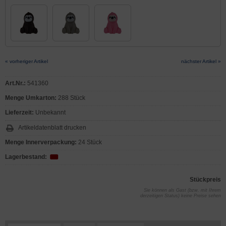
« vorheriger Artikel
nächster Artikel »
Art.Nr.:
541360
Menge Umkarton:
288 Stück
Lieferzeit:
Unbekannt
Artikeldatenblatt drucken
Menge Innerverpackung:
24 Stück
Lagerbestand:
Stückpreis
Sie können als Gast (bzw. mit Ihrem
derzeitigen Status) keine Preise sehen