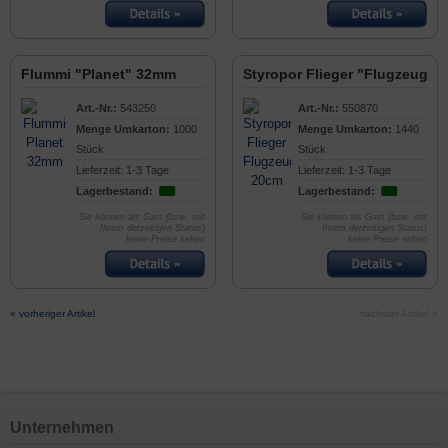
Flummi "Planet" 32mm
Styropor Flieger "Flugzeug" 
Art.-Nr.:
543250
Art.-Nr.:
550870
Menge Umkarton:
1000
Menge Umkarton:
1440
Stück
Stück
Lieferzeit: 1-3 Tage
Lieferzeit: 1-3 Tage
Lagerbestand:
Lagerbestand:
Sie können als Gast (bzw. mit
Sie können als Gast (bzw. mit
Ihrem derzeitigen Status)
Ihrem derzeitigen Status)
keine Preise sehen
keine Preise sehen
« vorheriger Artikel
nächster Artikel »
Unternehmen