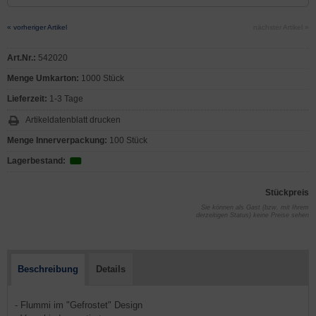
« vorheriger Artikel
nächster Artikel »
Art.Nr.:
542020
Menge Umkarton:
1000 Stück
Lieferzeit:
1-3 Tage
Artikeldatenblatt drucken
Menge Innerverpackung:
100 Stück
Lagerbestand:
Stückpreis
Sie können als Gast (bzw. mit Ihrem
derzeitigen Status) keine Preise sehen
Beschreibung
Details
- Flummi im "Gefrostet" Design