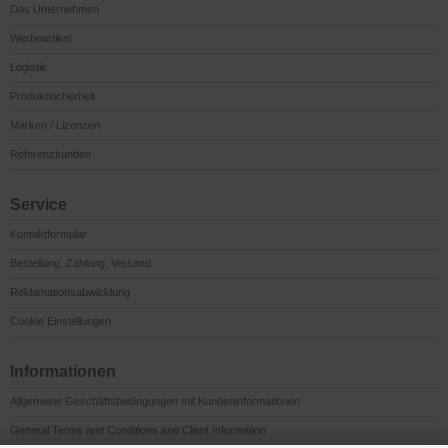
Das Unternehmen
Werbeartikel
Logistik
Produktsicherheit
Marken / Lizenzen
Referenzkunden
Service
Kontaktformular
Bestellung, Zahlung, Versand
Reklamationsabwicklung
Cookie Einstellungen
Informationen
Allgemeine Geschäftsbedingungen mit Kundeninformationen
General Terms and Conditions and Client Information