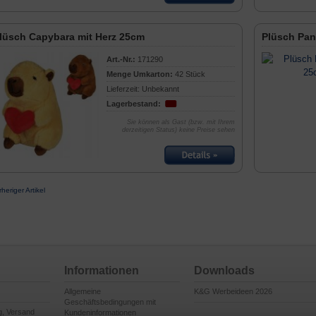
lüsch Capybara mit Herz 25cm
Plüsch Pan
Art.-Nr.:
171290
Menge Umkarton:
42 Stück
Lieferzeit: Unbekannt
Lagerbestand:
Sie können als Gast (bzw. mit Ihrem
derzeitigen Status) keine Preise sehen
rheriger Artikel
Informationen
Downloads
Allgemeine
K&G Werbeideen 2026
Geschäftsbedingungen mit
g, Versand
Kundeninformationen