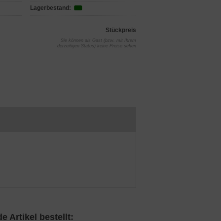
Lagerbestand:
Stückpreis
Sie können als Gast (bzw. mit Ihrem
derzeitigen Status) keine Preise sehen
 Artikel bestellt: