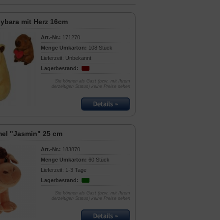
ybara mit Herz 16cm
Art.-Nr.:
171270
Menge Umkarton:
108 Stück
Lieferzeit: Unbekannt
Lagerbestand:
Sie können als Gast (bzw. mit Ihrem
derzeitigen Status) keine Preise sehen
el "Jasmin" 25 cm
Art.-Nr.:
183870
Menge Umkarton:
60 Stück
Lieferzeit: 1-3 Tage
Lagerbestand:
Sie können als Gast (bzw. mit Ihrem
derzeitigen Status) keine Preise sehen