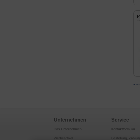
P
« vo
Unternehmen
Service
Das Unternehmen
Kontaktformular
Werbeartikel
Bestellung, Zahlun