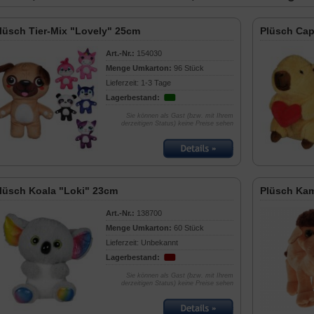
lüsch Tier-Mix "Lovely" 25cm
Plüsch Cap
Art.-Nr.:
154030
Menge Umkarton:
96 Stück
Lieferzeit: 1-3 Tage
Lagerbestand:
Sie können als Gast (bzw. mit Ihrem
derzeitigen Status) keine Preise sehen
lüsch Koala "Loki" 23cm
Plüsch Kam
Art.-Nr.:
138700
Menge Umkarton:
60 Stück
Lieferzeit: Unbekannt
Lagerbestand:
Sie können als Gast (bzw. mit Ihrem
derzeitigen Status) keine Preise sehen