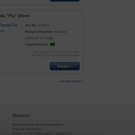
da "Pia" 25cm
Art.-Nr.:
135610
Menge Umkarton:
42 Stück
Lieferzeit: 1-3 Tage
Lagerbestand:
Sie können als Gast (bzw. mit Ihrem
derzeitigen Status) keine Preise sehen
nächster Artikel »
Messen
Internationale Spielwarenmesse
Toy Fair Nürnberg
27.01. - 31.01.2026 | Halle 1, Stand B 16