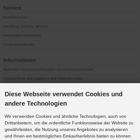
Service
Kontaktformular
Bestellung, Zahlung, Versand
Reklamationsabwicklung
Cookie Einstellungen
Informationen
Allgemeine Geschäftsbedingungen mit Kundeninformationen
General Terms and Conditions and Client Information
Conditions Générales de Vente et Informations à l’Attention des Clients
Diese Webseite verwendet Cookies und
Impressum
andere Technologien
Datenschutzerklärung
Anfahrt
Wir verwenden Cookies und ähnliche Technologien, auch von
Drittanbietern, um die ordentliche Funktionsweise der Website zu
gewährleisten, die Nutzung unseres Angebotes zu analysieren
Downloads
und Ihnen ein bestmögliches Einkaufserlebnis bieten zu können.
K&G Werbeideen 2026