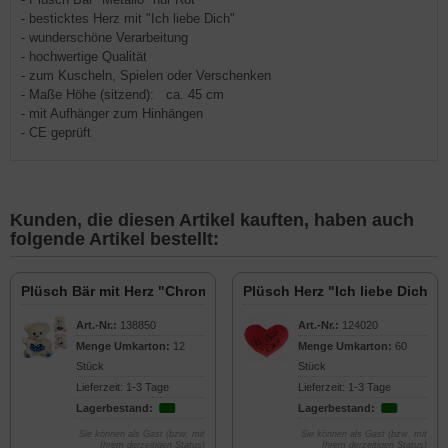
- besticktes Herz mit "Ich liebe Dich"
- wunderschöne Verarbeitung
- hochwertige Qualität
- zum Kuscheln, Spielen oder Verschenken
- Maße Höhe (sitzend): ca. 45 cm
- mit Aufhänger zum Hinhängen
- CE geprüft
Kunden, die diesen Artikel kauften, haben auch
folgende Artikel bestellt:
Plüsch Bär mit Herz "Chrom" 40cm
Plüsch Herz "Ich liebe Dich" 
Art.-Nr.:
138850
Art.-Nr.:
124020
Menge Umkarton:
12
Menge Umkarton:
60
Stück
Stück
Lieferzeit: 1-3 Tage
Lieferzeit: 1-3 Tage
Lagerbestand:
Lagerbestand:
Sie können als Gast (bzw. mit
Sie können als Gast (bzw. mit
Ihrem derzeitigen Status)
Ihrem derzeitigen Status)