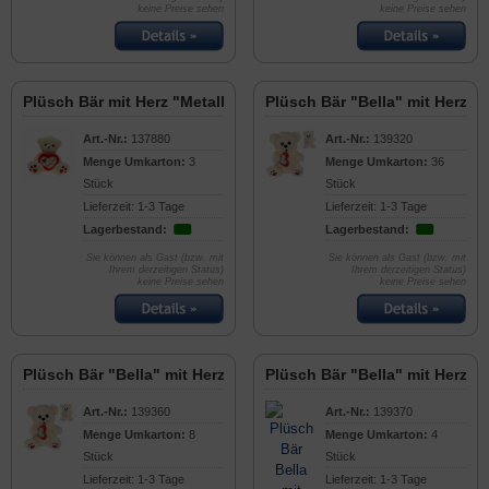
keine Preise sehen
keine Preise sehen
Plüsch Bär mit Herz "Metallo-Rot" 60cm
Plüsch Bär "Bella" mit Herz 2
Art.-Nr.:
137880
Art.-Nr.:
139320
Menge Umkarton:
3
Menge Umkarton:
36
Stück
Stück
Lieferzeit: 1-3 Tage
Lieferzeit: 1-3 Tage
Lagerbestand:
Lagerbestand:
Sie können als Gast (bzw. mit
Sie können als Gast (bzw. mit
Ihrem derzeitigen Status)
Ihrem derzeitigen Status)
keine Preise sehen
keine Preise sehen
Plüsch Bär "Bella" mit Herz 45cm
Plüsch Bär "Bella" mit Herz 6
Art.-Nr.:
139360
Art.-Nr.:
139370
Menge Umkarton:
8
Menge Umkarton:
4
Stück
Stück
Lieferzeit: 1-3 Tage
Lieferzeit: 1-3 Tage