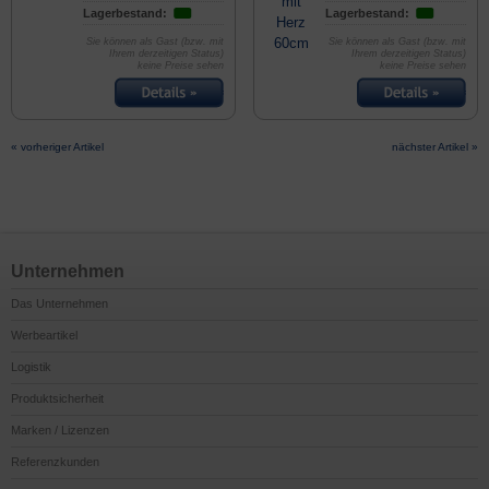
Lagerbestand:
Lagerbestand:
Sie können als Gast (bzw. mit
Sie können als Gast (bzw. mit
Ihrem derzeitigen Status)
Ihrem derzeitigen Status)
keine Preise sehen
keine Preise sehen
« vorheriger Artikel
nächster Artikel »
Unternehmen
Das Unternehmen
Werbeartikel
Logistik
Produktsicherheit
Marken / Lizenzen
Referenzkunden