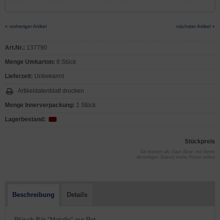
« vorheriger Artikel
nächster Artikel »
Art.Nr.:
137790
Menge Umkarton:
8 Stück
Lieferzeit:
Unbekannt
Artikeldatenblatt drucken
Menge Innerverpackung:
1 Stück
Lagerbestand:
Stückpreis
Sie können als Gast (bzw. mit Ihrem
derzeitigen Status) keine Preise sehen
Beschreibung
Details
- Plüsch Bär "Metallo" nur Rot