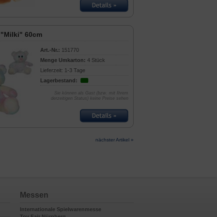
 "Milki" 60cm
Art.-Nr.:
151770
Menge Umkarton:
4 Stück
Lieferzeit: 1-3 Tage
Lagerbestand:
Sie können als Gast (bzw. mit Ihrem
derzeitigen Status) keine Preise sehen
nächster Artikel »
Messen
Internationale Spielwarenmesse
Toy Fair Nürnberg