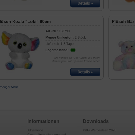
lüsch Koala "Loki" 80cm
Plüsch Bär
Art.-Nr.:
138790
Menge Umkarton:
2 Stück
Lieferzeit: 1-3 Tage
Lagerbestand:
Sie können als Gast (bzw. mit Ihrem
derzeitigen Status) keine Preise sehen
rheriger Artikel
Informationen
Downloads
Allgemeine
K&G Werbeideen 2026
Geschäftsbedingungen mit