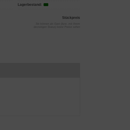
Lagerbestand:
Stückpreis
Sie können als Gast (bzw. mit Ihrem
derzeitigen Status) keine Preise sehen