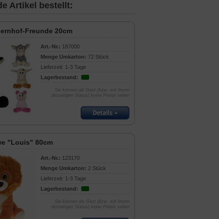
 Artikel bestellt:
uernhof-Freunde 20cm
Art.-Nr.:
187000
Menge Umkarton:
72 Stück
Lieferzeit: 1-3 Tage
Lagerbestand:
Sie können als Gast (bzw. mit Ihrem
derzeitigen Status) keine Preise sehen
e "Louis" 80cm
Art.-Nr.:
123170
Menge Umkarton:
2 Stück
Lieferzeit: 1-3 Tage
Lagerbestand:
Sie können als Gast (bzw. mit Ihrem
derzeitigen Status) keine Preise sehen