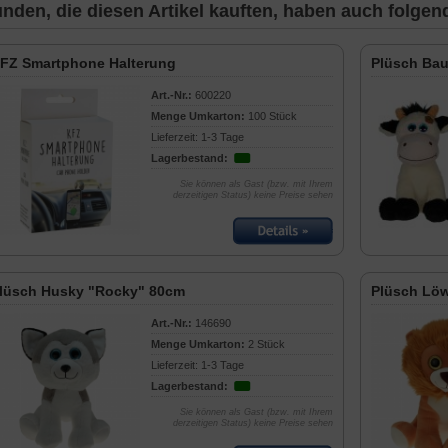
nden, die diesen Artikel kauften, haben auch folgende
FZ Smartphone Halterung
Plüsch Ba
Art.-Nr.:
600220
Menge Umkarton:
100 Stück
Lieferzeit: 1-3 Tage
Lagerbestand:
Sie können als Gast (bzw. mit Ihrem
derzeitigen Status) keine Preise sehen
lüsch Husky "Rocky" 80cm
Plüsch Löw
Art.-Nr.:
146690
Menge Umkarton:
2 Stück
Lieferzeit: 1-3 Tage
Lagerbestand:
Sie können als Gast (bzw. mit Ihrem
derzeitigen Status) keine Preise sehen