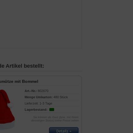
 Artikel bestellt:
smütze mit Bommel
Art.-Nr.:
802670
Menge Umkarton:
480 Stück
Lieferzeit: 1-3 Tage
Lagerbestand:
Sie können als Gast (bzw. mit Ihrem
derzeitigen Status) keine Preise sehen