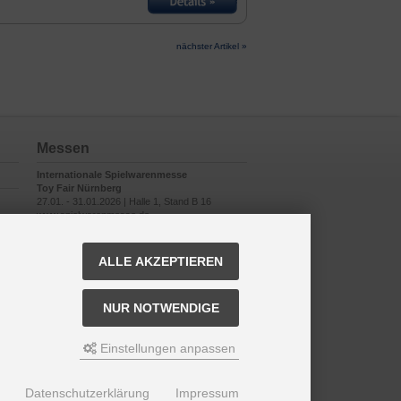
nächster Artikel »
Messen
Internationale Spielwarenmesse
Toy Fair Nürnberg
27.01. - 31.01.2026 | Halle 1, Stand B 16
www.spielwarenmesse.de
ALLE AKZEPTIEREN
NUR NOTWENDIGE
Einstellungen anpassen
Datenschutzerklärung
Impressum