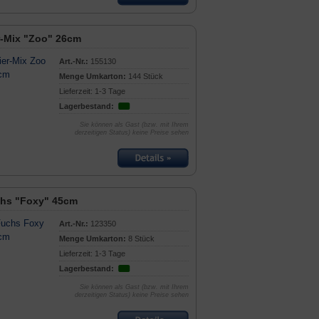
r-Mix "Zoo" 26cm
Art.-Nr.:
155130
Menge Umkarton:
144 Stück
Lieferzeit: 1-3 Tage
Lagerbestand:
Sie können als Gast (bzw. mit Ihrem
derzeitigen Status) keine Preise sehen
hs "Foxy" 45cm
Art.-Nr.:
123350
Menge Umkarton:
8 Stück
Lieferzeit: 1-3 Tage
Lagerbestand:
Sie können als Gast (bzw. mit Ihrem
derzeitigen Status) keine Preise sehen