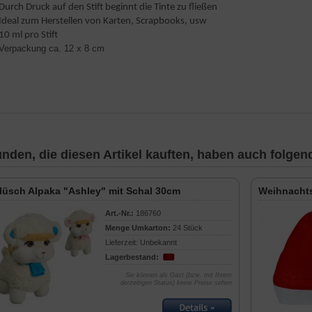
 Durch Druck auf den Stift beginnt die Tinte zu fließen
 Ideal zum Herstellen von Karten, Scrapbooks, usw
 10 ml pro Stift
 Verpackung ca. 12 x 8 cm
nden, die diesen Artikel kauften, haben auch folgende
lüsch Alpaka "Ashley" mit Schal 30cm
Weihnacht
Art.-Nr.:
186760
Menge Umkarton:
24 Stück
Lieferzeit: Unbekannt
Lagerbestand:
Sie können als Gast (bzw. mit Ihrem
derzeitigen Status) keine Preise sehen