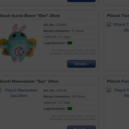
lüsch bunte Biene "Bee" 28cm
Plüsch Tie
Art.-Nr.:
151960
Menge Umkarton:
72 Stück
Lieferzeit: 1-3 Tage
Lagerbestand:
Sie können als Gast (bzw. mit Ihrem
derzeitigen Status) keine Preise sehen
lüsch Meerestiere "Sea" 24cm
Plüsch Fuc
Art.-Nr.:
155140
Menge Umkarton:
144 Stück
Lieferzeit: 1-3 Tage
Lagerbestand:
Sie können als Gast (bzw. mit Ihrem
derzeitigen Status) keine Preise sehen