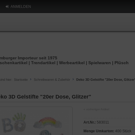
ANMELDEN
mburger Importeur seit 1975
schenkartikel | Trendartikel | Werbeartikel | Spielwaren | Plüsch
sind hier:
Startseite
Schreibwaren & Zubehör
Deko 3D Gelstifte "20er Dose, Glitzer
ko 3D Gelstifte "20er Dose, Glitzer"
« vorheriger Artikel
Art.Nr.:
583011
Menge Umkarton:
400 Stück