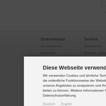
« vo
Unternehmen
Service
Das Unternehmen
Kontaktformular
Werbeartikel
Bestellung, Zahlun
Logistik
Reklamationsabwi
Diese Webseite verwend
Produktsicherheit
Cookie Einstellung
Marken / Lizenzen
Wir verwenden Cookies und ähnliche Techn
die ordentliche Funktionsweise der Websi
Referenzkunden
unseres Angebotes zu analysieren und Ihn
bieten zu können. Weitere Informationen f
Datenschutzerklärung.
Deutsch
English