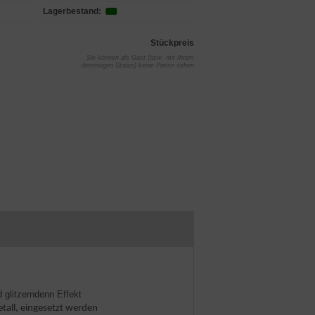
Lagerbestand:
Stückpreis
Sie können als Gast (bzw. mit Ihrem
derzeitigen Status) keine Preise sehen
 glitzerndenn Effekt
etall, eingesetzt werden