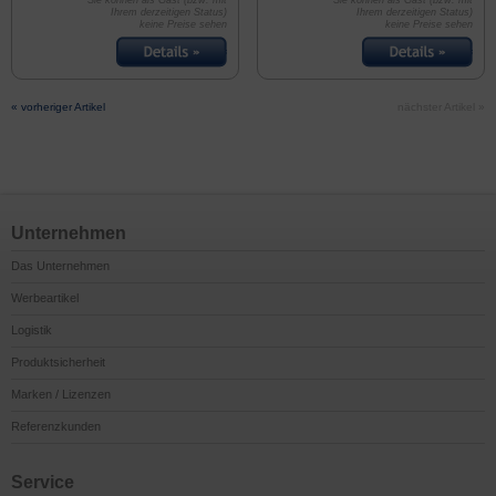
Sie können als Gast (bzw. mit
Sie können als Gast (bzw. mit
Ihrem derzeitigen Status)
Ihrem derzeitigen Status)
keine Preise sehen
keine Preise sehen
« vorheriger Artikel
nächster Artikel »
Unternehmen
Das Unternehmen
Werbeartikel
Logistik
Produktsicherheit
Marken / Lizenzen
Referenzkunden
Service