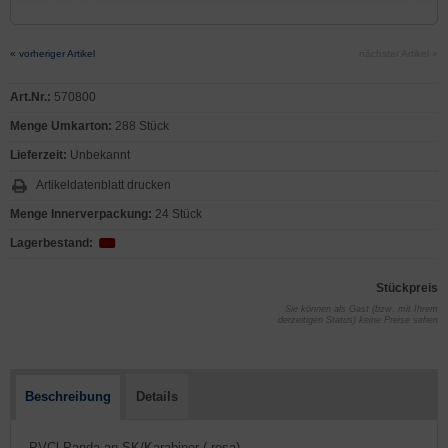
« vorheriger Artikel
nächster Artikel »
Art.Nr.:
570800
Menge Umkarton:
288 Stück
Lieferzeit:
Unbekannt
Artikeldatenblatt drucken
Menge Innerverpackung:
24 Stück
Lagerbestand:
Stückpreis
Sie können als Gast (bzw. mit Ihrem
derzeitigen Status) keine Preise sehen
Beschreibung
Details
- PVCl-Panda an SK/Karabiner ( rosa)