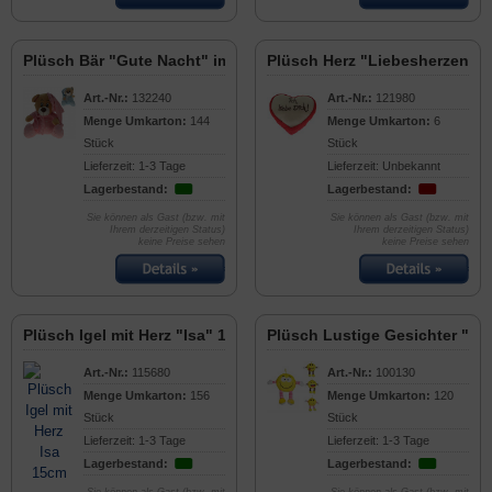
Plüsch Bär "Gute Nacht" im Pyjama 15cm
Plüsch Herz "Liebesherzen" 
Art.-Nr.:
132240
Art.-Nr.:
121980
Menge Umkarton:
144
Menge Umkarton:
6
Stück
Stück
Lieferzeit: 1-3 Tage
Lieferzeit: Unbekannt
Lagerbestand:
Lagerbestand:
Sie können als Gast (bzw. mit
Sie können als Gast (bzw. mit
Ihrem derzeitigen Status)
Ihrem derzeitigen Status)
keine Preise sehen
keine Preise sehen
Plüsch Igel mit Herz "Isa" 15cm
Plüsch Lustige Gesichter "F
Art.-Nr.:
115680
Art.-Nr.:
100130
Menge Umkarton:
156
Menge Umkarton:
120
Stück
Stück
Lieferzeit: 1-3 Tage
Lieferzeit: 1-3 Tage
Lagerbestand:
Lagerbestand: