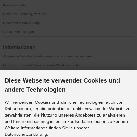
Kontaktformular
Bestellung, Zahlung, Versand
Reklamationsabwicklung
Cookie Einstellungen
Informationen
Allgemeine Geschäftsbedingungen mit Kundeninformationen
General Terms and Conditions and Client Information
Conditions Générales de Vente et Informations à l’Attention des Clients
Diese Webseite verwendet Cookies und
Impressum
andere Technologien
Datenschutzerklärung
Anfahrt
Wir verwenden Cookies und ähnliche Technologien, auch von
Drittanbietern, um die ordentliche Funktionsweise der Website zu
gewährleisten, die Nutzung unseres Angebotes zu analysieren
Downloads
und Ihnen ein bestmögliches Einkaufserlebnis bieten zu können.
K&G Werbeideen 2026
Weitere Informationen finden Sie in unserer
Datenschutzerklärung.