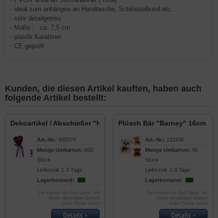
- ideal zum anhängen an Handtasche, Schlüsselbund etc.
- sehr detailgetreu
- Maße : ca. 7,5 cm
- plastik Karabiner
- CE geprüft
Kunden, die diesen Artikel kauften, haben auch
folgende Artikel bestellt:
Dekoartikel / Abschießer "Herz" 19cm
Plüsch Bär "Barney" 16cm
Art.-Nr.:
555570
Art.-Nr.:
132430
Menge Umkarton:
600
Menge Umkarton:
96
Stück
Stück
Lieferzeit: 1-3 Tage
Lieferzeit: 1-3 Tage
Lagerbestand:
Lagerbestand:
Sie können als Gast (bzw. mit
Sie können als Gast (bzw. mit
Ihrem derzeitigen Status)
Ihrem derzeitigen Status)
keine Preise sehen
keine Preise sehen