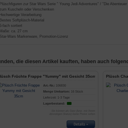
 Plüschfiguren zur Star Wars Serie " Young Jedi Adventures" / "Die Abenteuer 
 zum Kuscheln oder Verschenken
 Hochwertige Verarbeitung
 Bestes Softplüsch-Material
 6-fach sortiert
 Maße: ca. 27 cm
 Star-Wars Markenware, Promotion-Lizenz
nden, die diesen Artikel kauften, haben auch folgende
lüsch Früchte Frappe "Yummy" mit Gesicht 35cm
Plüsch Cha
Art.-Nr.:
106830
Menge Umkarton:
16 Stück
Lieferzeit: 1-3 Tage
Lagerbestand:
Sie können als Gast (bzw. mit Ihrem
derzeitigen Status) keine Preise sehen