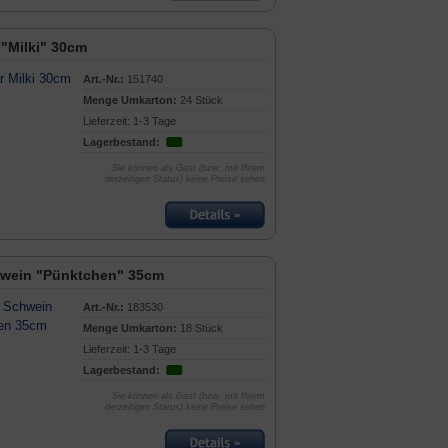
 "Milki" 30cm
Art.-Nr.:
151740
Menge Umkarton:
24 Stück
Lieferzeit: 1-3 Tage
Lagerbestand:
Sie können als Gast (bzw. mit Ihrem
derzeitigen Status) keine Preise sehen
hwein "Pünktchen" 35cm
Art.-Nr.:
183530
Menge Umkarton:
18 Stück
Lieferzeit: 1-3 Tage
Lagerbestand:
Sie können als Gast (bzw. mit Ihrem
derzeitigen Status) keine Preise sehen