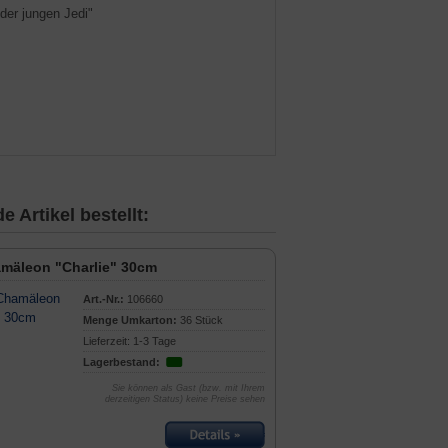
der jungen Jedi"
 Artikel bestellt:
mäleon "Charlie" 30cm
Art.-Nr.:
106660
Menge Umkarton:
36 Stück
Lieferzeit: 1-3 Tage
Lagerbestand:
Sie können als Gast (bzw. mit Ihrem
derzeitigen Status) keine Preise sehen