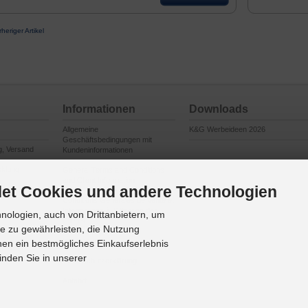
rheriger Artikel
Informationen
Downloads
Allgemeine
K&G Werbeideen 2026
Geschäftsbedingungen mit
g, Versand
Kundeninformationen
cklung
General Terms and Conditions
and Client Information
et Cookies und andere Technologien
en
Conditions Générales de Vente et
Informations à l’Attention des
ologien, auch von Drittanbietern, um
Clients
te zu gewährleisten, die Nutzung
Impressum
en ein bestmögliches Einkaufserlebnis
inden Sie in unserer
Datenschutzerklärung
Anfahrt