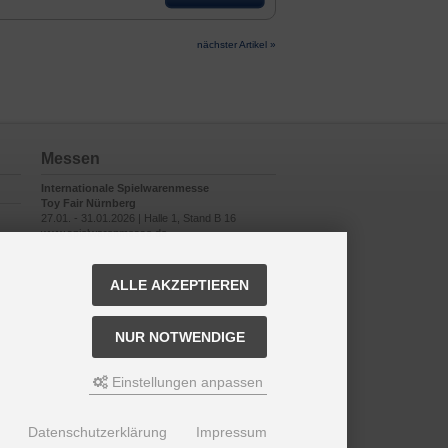
nächster Artikel »
Messen
Internationale Spielwarenmesse
Toy Fair Nürnberg
27.01. - 31.01.2026 | Halle 1, Stand B 16
www.spielwarenmesse.de
ALLE AKZEPTIEREN
NUR NOTWENDIGE
Einstellungen anpassen
Datenschutzerklärung
Impressum