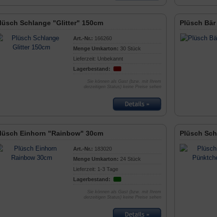
lüsch Schlange "Glitter" 150cm
Plüsch Bär
Art.-Nr.:
166260
Menge Umkarton:
30 Stück
Lieferzeit: Unbekannt
Lagerbestand:
Sie können als Gast (bzw. mit Ihrem
derzeitigen Status) keine Preise sehen
lüsch Einhorn "Rainbow" 30cm
Plüsch Sc
Art.-Nr.:
183020
Menge Umkarton:
24 Stück
Lieferzeit: 1-3 Tage
Lagerbestand:
Sie können als Gast (bzw. mit Ihrem
derzeitigen Status) keine Preise sehen