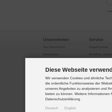
« vo
Unternehmen
Service
Das Unternehmen
Kontaktformular
Werbeartikel
Bestellung, Zahlun
Logistik
Reklamationsabwi
Diese Webseite verwend
Produktsicherheit
Cookie Einstellung
Marken / Lizenzen
Wir verwenden Cookies und ähnliche Techn
die ordentliche Funktionsweise der Websi
Referenzkunden
unseres Angebotes zu analysieren und Ihn
bieten zu können. Weitere Informationen f
Datenschutzerklärung.
Deutsch
English