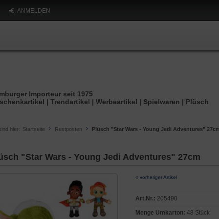
ANMELDEN
mburger Importeur seit 1975
schenkartikel | Trendartikel | Werbeartikel | Spielwaren | Plüsch
sind hier:
Startseite
Restposten
Plüsch "Star Wars - Young Jedi Adventures" 27c
üsch "Star Wars - Young Jedi Adventures" 27cm
« vorheriger Artikel
Art.Nr.:
205490
Menge Umkarton:
48 Stück