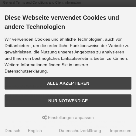
General Terms and Conditions and Client Information
Conditions Générales de Vente et Informations à l’Attention des Clients
Diese Webseite verwendet Cookies und
Impressum
andere Technologien
Datenschutzerklärung
Anfahrt
Wir verwenden Cookies und ähnliche Technologien, auch von
Drittanbietern, um die ordentliche Funktionsweise der Website zu
gewährleisten, die Nutzung unseres Angebotes zu analysieren
Downloads
und Ihnen ein bestmögliches Einkaufserlebnis bieten zu können.
K&G Werbeideen 2026
Weitere Informationen finden Sie in unserer
Datenschutzerklärung.
Messen
ALLE AKZEPTIEREN
Internationale Spielwarenmesse
Toy Fair Nürnberg
27.01. - 31.01.2026 | Halle 1, Stand B 16
www.spielwarenmesse.de
NUR NOTWENDIGE
Einstellungen anpassen
© 2026 Krüger & Gregoriades - Im- & Export GmbH • Alle Rechte vorbehalten
modified eCommerce Shopsoftware © 2009-2026 • Design & Programmierung Rehm
Deutsch
English
Datenschutzerklärung
Impressum
Webdesign