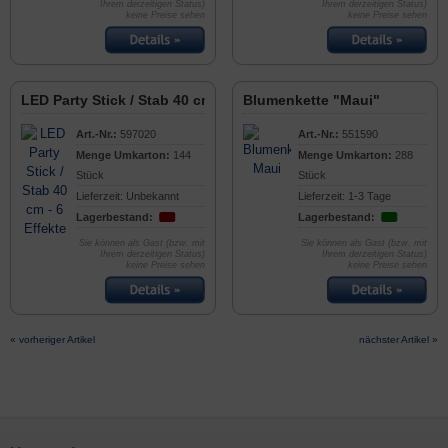
Ihrem derzeitigen Status)
Ihrem derzeitigen Status)
keine Preise sehen
keine Preise sehen
LED Party Stick / Stab 40 cm - 6 Effekte
Blumenkette "Maui"
Art.-Nr.:
597020
Art.-Nr.:
551590
Menge Umkarton:
144
Menge Umkarton:
288
Stück
Stück
Lieferzeit: Unbekannt
Lieferzeit: 1-3 Tage
Lagerbestand:
Lagerbestand:
Sie können als Gast (bzw. mit
Sie können als Gast (bzw. mit
Ihrem derzeitigen Status)
Ihrem derzeitigen Status)
keine Preise sehen
keine Preise sehen
« vorheriger Artikel
nächster Artikel »