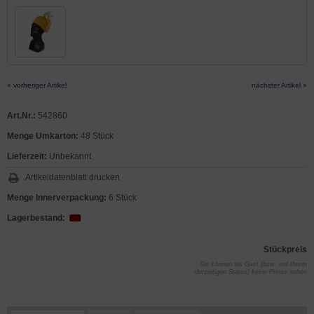
« vorheriger Artikel
nächster Artikel »
Art.Nr.:
542860
Menge Umkarton:
48 Stück
Lieferzeit:
Unbekannt
Artikeldatenblatt drucken
Menge Innerverpackung:
6 Stück
Lagerbestand:
Stückpreis
Sie können als Gast (bzw. mit Ihrem
derzeitigen Status) keine Preise sehen