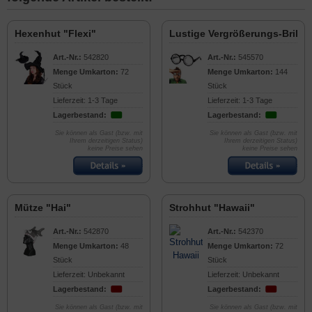
Hexenhut "Flexi"
Lustige Vergrößerungs-Brille
Art.-Nr.:
542820
Art.-Nr.:
545570
Menge Umkarton:
72
Menge Umkarton:
144
Stück
Stück
Lieferzeit: 1-3 Tage
Lieferzeit: 1-3 Tage
Lagerbestand:
Lagerbestand:
Sie können als Gast (bzw. mit
Sie können als Gast (bzw. mit
Ihrem derzeitigen Status)
Ihrem derzeitigen Status)
keine Preise sehen
keine Preise sehen
Mütze "Hai"
Strohhut "Hawaii"
Art.-Nr.:
542870
Art.-Nr.:
542370
Menge Umkarton:
48
Menge Umkarton:
72
Stück
Stück
Lieferzeit: Unbekannt
Lieferzeit: Unbekannt
Lagerbestand:
Lagerbestand:
Sie können als Gast (bzw. mit
Sie können als Gast (bzw. mit