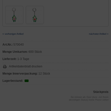
« vorheriger Artikel
nächster Artikel »
Art.Nr.:
570040
Menge Umkarton:
600 Stück
Lieferzeit:
1-3 Tage
Artikeldatenblatt drucken
Menge Innerverpackung:
12 Stück
Lagerbestand:
Stückpreis
Sie können als Gast (bzw. mit Ihrem
derzeitigen Status) keine Preise sehen