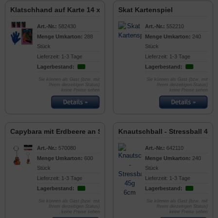
Klatschhand auf Karte 14 x 20cm
Skat Kartenspiel
Art.-Nr.:
582430
Art.-Nr.:
552210
Menge Umkarton:
288
Menge Umkarton:
240
Stück
Stück
Lieferzeit: 1-3 Tage
Lieferzeit: 1-3 Tage
Lagerbestand:
Lagerbestand:
Sie können als Gast (bzw. mit
Sie können als Gast (bzw. mit
Ihrem derzeitigen Status)
Ihrem derzeitigen Status)
keine Preise sehen
keine Preise sehen
Capybara mit Erdbeere an Schlüsselkette
Knautschball - Stressball 45g
Art.-Nr.:
570080
Art.-Nr.:
642110
Menge Umkarton:
600
Menge Umkarton:
240
Stück
Stück
Lieferzeit: 1-3 Tage
Lieferzeit: 1-3 Tage
Lagerbestand:
Lagerbestand:
Sie können als Gast (bzw. mit
Sie können als Gast (bzw. mit
Ihrem derzeitigen Status)
Ihrem derzeitigen Status)
keine Preise sehen
keine Preise sehen