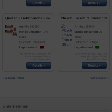
Quetsch Eichhörnchen im Baum 6cm
Plüsch Frosch "Fridolin" 20 
Art.-Nr.:
582950
Art.-Nr.:
154600
Menge Umkarton:
144
Menge Umkarton:
96
Stück
Stück
Lieferzeit: Unbekannt
Lieferzeit: 1-3 Tage
Lagerbestand:
Lagerbestand:
Sie können als Gast (bzw. mit
Sie können als Gast (bzw. mit
Ihrem derzeitigen Status)
Ihrem derzeitigen Status)
keine Preise sehen
keine Preise sehen
« vorheriger Artikel
nächster Artikel »
Unternehmen