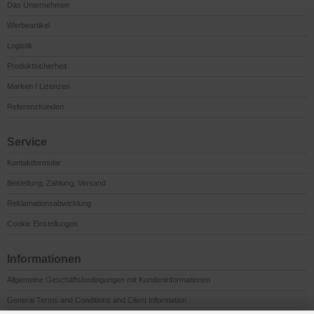
Das Unternehmen
Werbeartikel
Logistik
Produktsicherheit
Marken / Lizenzen
Referenzkunden
Service
Kontaktformular
Bestellung, Zahlung, Versand
Reklamationsabwicklung
Cookie Einstellungen
Informationen
Allgemeine Geschäftsbedingungen mit Kundeninformationen
General Terms and Conditions and Client Information