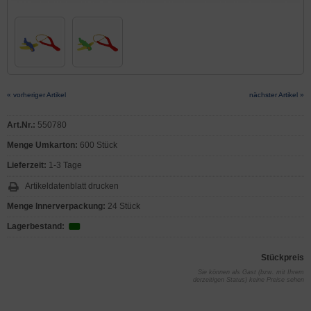
« vorheriger Artikel
nächster Artikel »
Art.Nr.:
550780
Menge Umkarton:
600 Stück
Lieferzeit:
1-3 Tage
Artikeldatenblatt drucken
Menge Innerverpackung:
24 Stück
Lagerbestand:
Stückpreis
Sie können als Gast (bzw. mit Ihrem
derzeitigen Status) keine Preise sehen