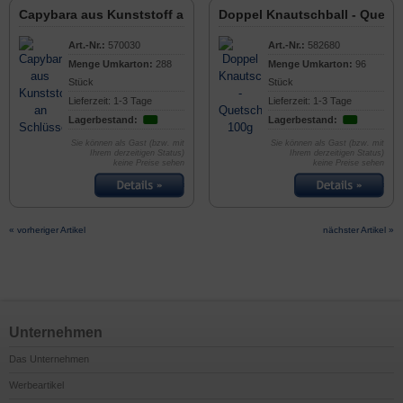
Capybara aus Kunststoff an Schlüsselkette
Doppel Knautschball - Quetsc
Art.-Nr.:
570030
Art.-Nr.:
582680
Menge Umkarton:
288
Menge Umkarton:
96
Stück
Stück
Lieferzeit: 1-3 Tage
Lieferzeit: 1-3 Tage
Lagerbestand:
Lagerbestand:
Sie können als Gast (bzw. mit
Sie können als Gast (bzw. mit
Ihrem derzeitigen Status)
Ihrem derzeitigen Status)
keine Preise sehen
keine Preise sehen
« vorheriger Artikel
nächster Artikel »
Unternehmen
Das Unternehmen
Werbeartikel