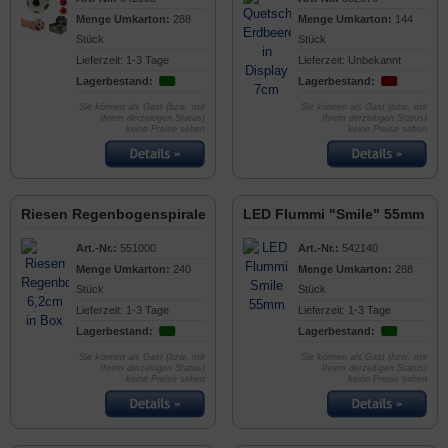
Menge Umkarton:
288
Menge Umkarton:
144
Stück
Stück
Lieferzeit: 1-3 Tage
Lieferzeit: Unbekannt
Lagerbestand:
Lagerbestand:
Sie können als Gast (bzw. mit
Sie können als Gast (bzw. mit
Ihrem derzeitigen Status)
Ihrem derzeitigen Status)
keine Preise sehen
keine Preise sehen
Riesen Regenbogenspirale 6,2cm in Box
LED Flummi "Smile" 55mm
Art.-Nr.:
551000
Art.-Nr.:
542140
Menge Umkarton:
240
Menge Umkarton:
288
Stück
Stück
Lieferzeit: 1-3 Tage
Lieferzeit: 1-3 Tage
Lagerbestand:
Lagerbestand:
Sie können als Gast (bzw. mit
Sie können als Gast (bzw. mit
Ihrem derzeitigen Status)
Ihrem derzeitigen Status)
keine Preise sehen
keine Preise sehen