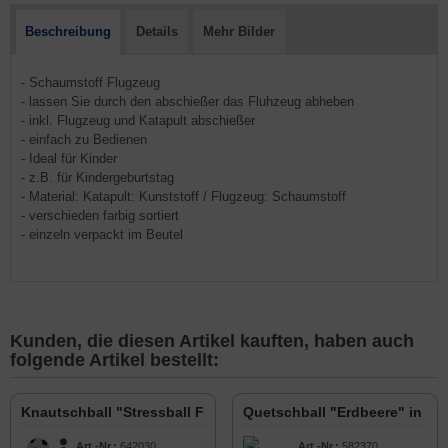
Beschreibung
Details
Mehr Bilder
- Schaumstoff Flugzeug
- lassen Sie durch den abschießer das Fluhzeug abheben
- inkl. Flugzeug und Katapult abschießer
- einfach zu Bedienen
- Ideal für Kinder
- z.B. für Kindergeburtstag
- Material: Katapult: Kunststoff / Flugzeug: Schaumstoff
- verschieden farbig sortiert
- einzeln verpackt im Beutel
Kunden, die diesen Artikel kauften, haben auch
folgende Artikel bestellt:
Knautschball "Stressball Fußball" 6cm
Quetschball "Erdbeere" in Di
Art.-Nr.:
642030
Art.-Nr.:
582370