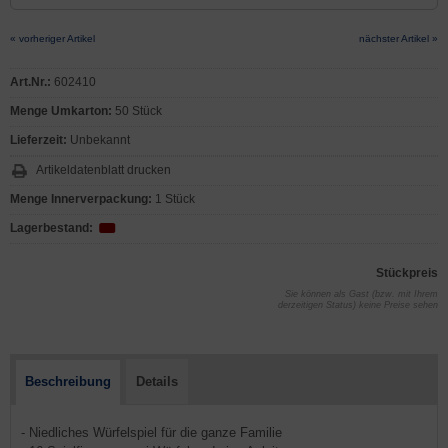
« vorheriger Artikel
nächster Artikel »
Art.Nr.:
602410
Menge Umkarton:
50 Stück
Lieferzeit:
Unbekannt
Artikeldatenblatt drucken
Menge Innerverpackung:
1 Stück
Lagerbestand:
Stückpreis
Sie können als Gast (bzw. mit Ihrem
derzeitigen Status) keine Preise sehen
Beschreibung
Details
- Niedliches Würfelspiel für die ganze Familie