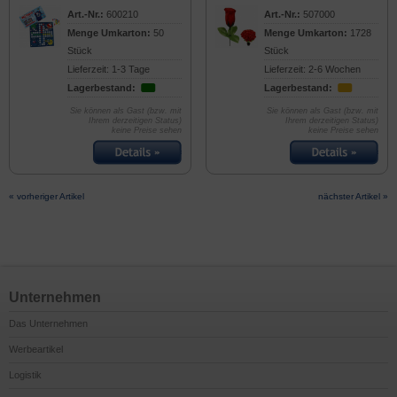
Art.-Nr.:
600210
Art.-Nr.:
507000
Menge Umkarton:
50
Menge Umkarton:
1728
Stück
Stück
Lieferzeit: 1-3 Tage
Lieferzeit: 2-6 Wochen
Lagerbestand:
Lagerbestand:
Sie können als Gast (bzw. mit
Sie können als Gast (bzw. mit
Ihrem derzeitigen Status)
Ihrem derzeitigen Status)
keine Preise sehen
keine Preise sehen
« vorheriger Artikel
nächster Artikel »
Unternehmen
Das Unternehmen
Werbeartikel
Logistik