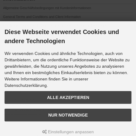
Allgemeine Geschäftsbedingungen mit Kundeninformationen
General Terms and Conditions and Client Information
Conditions Générales de Vente et Informations à l’Attention des Clients
Diese Webseite verwendet Cookies und
Impressum
andere Technologien
Datenschutzerklärung
Anfahrt
Wir verwenden Cookies und ähnliche Technologien, auch von
Drittanbietern, um die ordentliche Funktionsweise der Website zu
gewährleisten, die Nutzung unseres Angebotes zu analysieren
Downloads
und Ihnen ein bestmögliches Einkaufserlebnis bieten zu können.
K&G Werbeideen 2026
Weitere Informationen finden Sie in unserer
Datenschutzerklärung.
Messen
ALLE AKZEPTIEREN
Internationale Spielwarenmesse
Toy Fair Nürnberg
27.01. - 31.01.2026 | Halle 1, Stand B 16
www.spielwarenmesse.de
NUR NOTWENDIGE
Einstellungen anpassen