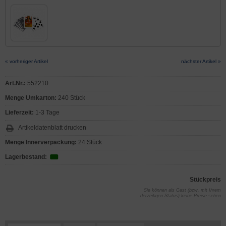
« vorheriger Artikel
nächster Artikel »
Art.Nr.:
552210
Menge Umkarton:
240 Stück
Lieferzeit:
1-3 Tage
Artikeldatenblatt drucken
Menge Innerverpackung:
24 Stück
Lagerbestand:
Stückpreis
Sie können als Gast (bzw. mit Ihrem
derzeitigen Status) keine Preise sehen