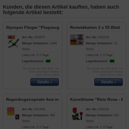
Kunden, die diesen Artikel kauften, haben auch
folgende Artikel bestellt:
Styropor Flieger "Flugzeug" 20cm
Rommékarten 2 x 55 Blatt
Art.-Nr.:
550870
Art.-Nr.:
552220
Menge Umkarton:
1440
Menge Umkarton:
72
Stück
Stück
Lieferzeit: 1-3 Tage
Lieferzeit: 1-3 Tage
Lagerbestand:
Lagerbestand:
Sie können als Gast (bzw. mit
Sie können als Gast (bzw. mit
Ihrem derzeitigen Status)
Ihrem derzeitigen Status)
keine Preise sehen
keine Preise sehen
Regenbogenspirale 4cm in Box
Kunstblume "Rote Rose - Bac
Art.-Nr.:
551400
Art.-Nr.:
509100
Menge Umkarton:
480
Menge Umkarton:
432
Stück
Stück
Lieferzeit: 1-3 Tage
Lieferzeit: 1-3 Tage