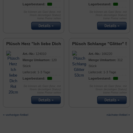
Lagerbestand:
Lagerbestand:
Sie können als Gast (bzw. mit
Sie können als Gast (bzw. mit
Ihrem derzeitigen Status)
Ihrem derzeitigen Status)
keine Preise sehen
keine Preise sehen
Plüsch Herz "Ich liebe Dich" Rot 20cm
Plüsch Schlange "Glitter" 53
Art.-Nr.:
124010
Art.-Nr.:
166220
Menge Umkarton:
120
Menge Umkarton:
312
Stück
Stück
Lieferzeit: 1-3 Tage
Lieferzeit: 1-3 Tage
Lagerbestand:
Lagerbestand:
Sie können als Gast (bzw. mit
Sie können als Gast (bzw. mit
Ihrem derzeitigen Status)
Ihrem derzeitigen Status)
keine Preise sehen
keine Preise sehen
« vorheriger Artikel
nächster Artikel »