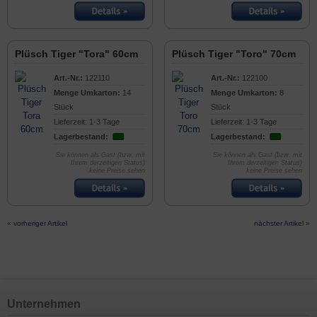
Plüsch Tiger "Tora" 60cm
Plüsch Tiger "Toro" 70cm
Art.-Nr.:
122110
Art.-Nr.:
122100
Menge Umkarton:
14
Menge Umkarton:
8
Stück
Stück
Lieferzeit: 1-3 Tage
Lieferzeit: 1-3 Tage
Lagerbestand:
Lagerbestand:
Sie können als Gast (bzw. mit
Sie können als Gast (bzw. mit
Ihrem derzeitigen Status)
Ihrem derzeitigen Status)
keine Preise sehen
keine Preise sehen
« vorheriger Artikel
nächster Artikel »
Unternehmen