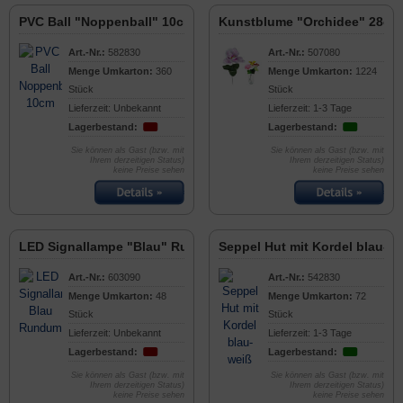
PVC Ball "Noppenball" 10cm
Kunstblume "Orchidee" 28cm
Art.-Nr.:
582830
Art.-Nr.:
507080
Menge Umkarton:
360
Menge Umkarton:
1224
Stück
Stück
Lieferzeit: Unbekannt
Lieferzeit: 1-3 Tage
Lagerbestand:
Lagerbestand:
Sie können als Gast (bzw. mit
Sie können als Gast (bzw. mit
Ihrem derzeitigen Status)
Ihrem derzeitigen Status)
keine Preise sehen
keine Preise sehen
LED Signallampe "Blau" Rundumlicht
Seppel Hut mit Kordel blau-w
Art.-Nr.:
603090
Art.-Nr.:
542830
Menge Umkarton:
48
Menge Umkarton:
72
Stück
Stück
Lieferzeit: Unbekannt
Lieferzeit: 1-3 Tage
Lagerbestand:
Lagerbestand:
Sie können als Gast (bzw. mit
Sie können als Gast (bzw. mit
Ihrem derzeitigen Status)
Ihrem derzeitigen Status)
keine Preise sehen
keine Preise sehen