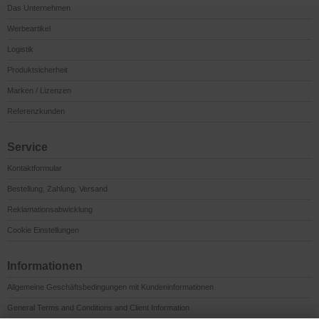
Das Unternehmen
Werbeartikel
Logistik
Produktsicherheit
Marken / Lizenzen
Referenzkunden
Service
Kontaktformular
Bestellung, Zahlung, Versand
Reklamationsabwicklung
Cookie Einstellungen
Informationen
Allgemeine Geschäftsbedingungen mit Kundeninformationen
General Terms and Conditions and Client Information