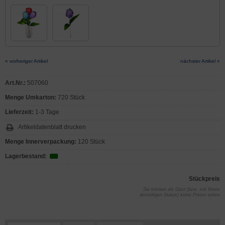
« vorheriger Artikel
nächster Artikel »
Art.Nr.:
507060
Menge Umkarton:
720 Stück
Lieferzeit:
1-3 Tage
Artikeldatenblatt drucken
Menge Innerverpackung:
120 Stück
Lagerbestand:
Stückpreis
Sie können als Gast (bzw. mit Ihrem
derzeitigen Status) keine Preise sehen