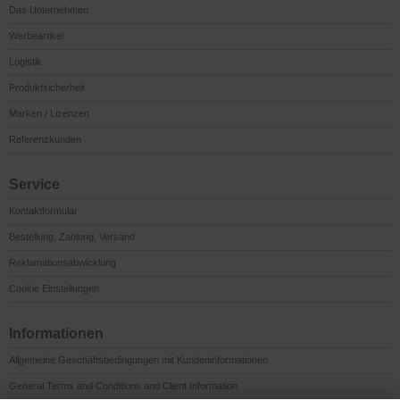
Das Unternehmen
Werbeartikel
Logistik
Produktsicherheit
Marken / Lizenzen
Referenzkunden
Service
Kontaktformular
Bestellung, Zahlung, Versand
Reklamationsabwicklung
Cookie Einstellungen
Informationen
Allgemeine Geschäftsbedingungen mit Kundeninformationen
General Terms and Conditions and Client Information