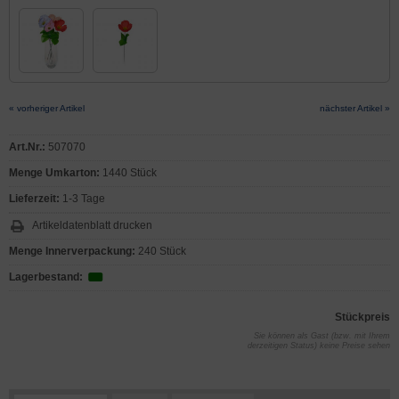
« vorheriger Artikel
nächster Artikel »
Art.Nr.:
507070
Menge Umkarton:
1440 Stück
Lieferzeit:
1-3 Tage
Artikeldatenblatt drucken
Menge Innerverpackung:
240 Stück
Lagerbestand:
Stückpreis
Sie können als Gast (bzw. mit Ihrem
derzeitigen Status) keine Preise sehen