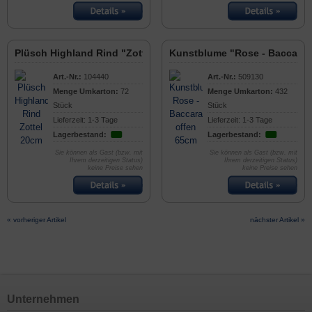
Plüsch Highland Rind "Zottel" 20cm
Kunstblume "Rose - Baccara,
Art.-Nr.:
104440
Art.-Nr.:
509130
Menge Umkarton:
72
Menge Umkarton:
432
Stück
Stück
Lieferzeit: 1-3 Tage
Lieferzeit: 1-3 Tage
Lagerbestand:
Lagerbestand:
Sie können als Gast (bzw. mit
Sie können als Gast (bzw. mit
Ihrem derzeitigen Status)
Ihrem derzeitigen Status)
keine Preise sehen
keine Preise sehen
« vorheriger Artikel
nächster Artikel »
Unternehmen