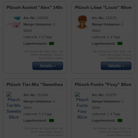
Plüsch Axolotl "Alex" 140cm
Plüsch Löwe "Louis" 80cm
Art.-Nr.:
106520
Art.-Nr.:
123170
Menge Umkarton:
2
Menge Umkarton:
2
Stück
Stück
Lieferzeit: 1-3 Tage
Lieferzeit: 1-3 Tage
Lagerbestand:
Lagerbestand:
Sie können als Gast (bzw. mit
Sie können als Gast (bzw. mit
Ihrem derzeitigen Status)
Ihrem derzeitigen Status)
keine Preise sehen
keine Preise sehen
Plüsch Tier-Mix "Sweetheart" 60cm
Plüsch Fuchs "Foxy" 80cm
Art.-Nr.:
151560
Art.-Nr.:
123270
Menge Umkarton:
6
Menge Umkarton:
2
Stück
Stück
Lieferzeit: 1-3 Tage
Lieferzeit: 1-3 Tage
Lagerbestand:
Lagerbestand:
Sie können als Gast (bzw. mit
Sie können als Gast (bzw. mit
Ihrem derzeitigen Status)
Ihrem derzeitigen Status)
keine Preise sehen
keine Preise sehen