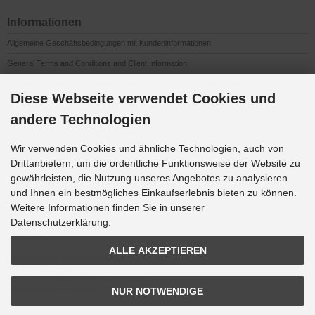
Informationen
Allgemeine Geschäftsbedingungen mit Kundeninformationen
General Terms and Conditions and Client Information
Conditions Générales de Vente et Informations à l’Attention des Clients
Diese Webseite verwendet Cookies und
Impressum
andere Technologien
Datenschutzerklärung
Anfahrt
Wir verwenden Cookies und ähnliche Technologien, auch von
Drittanbietern, um die ordentliche Funktionsweise der Website zu
gewährleisten, die Nutzung unseres Angebotes zu analysieren
Downloads
und Ihnen ein bestmögliches Einkaufserlebnis bieten zu können.
K&G Werbeideen 2026
Weitere Informationen finden Sie in unserer
Datenschutzerklärung.
Messen
ALLE AKZEPTIEREN
Internationale Spielwarenmesse
Toy Fair Nürnberg
27.01. - 31.01.2026 | Halle 1, Stand B 16
www.spielwarenmesse.de
NUR NOTWENDIGE