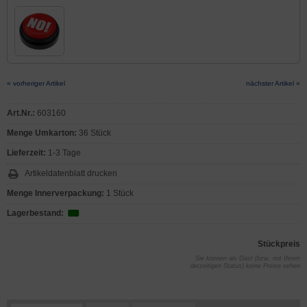
« vorheriger Artikel
nächster Artikel »
Art.Nr.:
603160
Menge Umkarton:
36 Stück
Lieferzeit:
1-3 Tage
Artikeldatenblatt drucken
Menge Innerverpackung:
1 Stück
Lagerbestand:
Stückpreis
Sie können als Gast (bzw. mit Ihrem
derzeitigen Status) keine Preise sehen