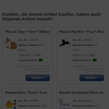
Kunden, die diesen Artikel kauften, haben auch
folgende Artikel bestellt:
Plüsch Tiger "Toro" 100cm
Plüsch Panther "Paul" 90cm
Art.-Nr.:
122060
Art.-Nr.:
122660
Menge Umkarton:
3
Menge Umkarton:
5
Stück
Stück
Lieferzeit: 1-3 Tage
Lieferzeit: 1-3 Tage
Lagerbestand:
Lagerbestand:
Sie können als Gast (bzw. mit
Sie können als Gast (bzw. mit
Ihrem derzeitigen Status)
Ihrem derzeitigen Status)
keine Preise sehen
keine Preise sehen
Gummi-Ente "Color" 5cm
Plastik Goldpokal 22cm im Be
Art.-Nr.:
541780
Art.-Nr.:
544240
Menge Umkarton:
288
Menge Umkarton:
72