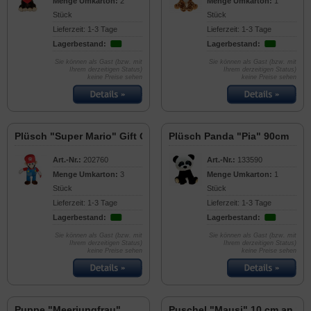
Menge Umkarton:
2
Menge Umkarton:
1
Stück
Stück
Lieferzeit: 1-3 Tage
Lieferzeit: 1-3 Tage
Lagerbestand:
Lagerbestand:
Sie können als Gast (bzw. mit
Sie können als Gast (bzw. mit
Ihrem derzeitigen Status)
Ihrem derzeitigen Status)
keine Preise sehen
keine Preise sehen
Plüsch "Super Mario" Gift Quality 90cm
Plüsch Panda "Pia" 90cm
Art.-Nr.:
202760
Art.-Nr.:
133590
Menge Umkarton:
3
Menge Umkarton:
1
Stück
Stück
Lieferzeit: 1-3 Tage
Lieferzeit: 1-3 Tage
Lagerbestand:
Lagerbestand:
Sie können als Gast (bzw. mit
Sie können als Gast (bzw. mit
Ihrem derzeitigen Status)
Ihrem derzeitigen Status)
keine Preise sehen
keine Preise sehen
Puppe "Meerjungfrau"
Puschel "Mausi" 10 cm an SK