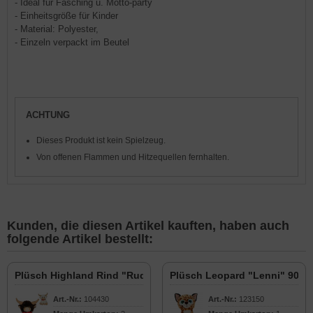
- Ideal für Fasching u. Motto-party
- Einheitsgröße für Kinder
- Material: Polyester,
- Einzeln verpackt im Beutel
ACHTUNG
Dieses Produkt ist kein Spielzeug.
Von offenen Flammen und Hitzequellen fernhalten.
Kunden, die diesen Artikel kauften, haben auch
folgende Artikel bestellt:
Plüsch Highland Rind "Rudi" 90cm
Plüsch Leopard "Lenni" 90cm
Art.-Nr.:
104430
Art.-Nr.:
123150