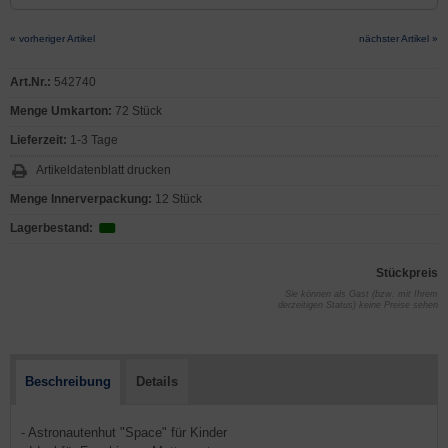
« vorheriger Artikel
nächster Artikel »
Art.Nr.:
542740
Menge Umkarton:
72 Stück
Lieferzeit:
1-3 Tage
Artikeldatenblatt drucken
Menge Innerverpackung:
12 Stück
Lagerbestand:
Stückpreis
Sie können als Gast (bzw. mit Ihrem
derzeitigen Status) keine Preise sehen
Beschreibung
Details
- Astronautenhut "Space" für Kinder