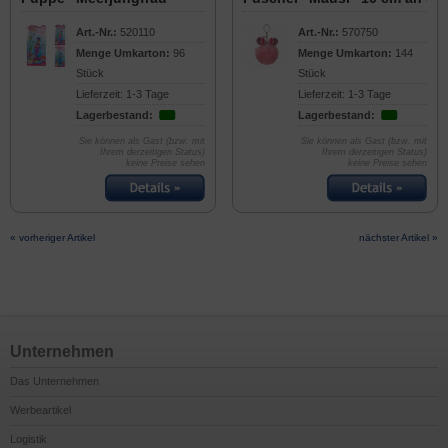
Art.-Nr.:
520110
Art.-Nr.:
570750
Menge Umkarton:
96
Menge Umkarton:
144
Stück
Stück
Lieferzeit: 1-3 Tage
Lieferzeit: 1-3 Tage
Lagerbestand:
Lagerbestand:
Sie können als Gast (bzw. mit
Sie können als Gast (bzw. mit
Ihrem derzeitigen Status)
Ihrem derzeitigen Status)
keine Preise sehen
keine Preise sehen
« vorheriger Artikel
nächster Artikel »
Unternehmen
Das Unternehmen
Werbeartikel
Logistik