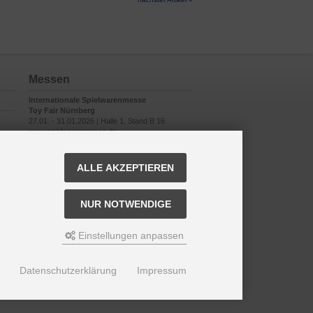
Messen
Internationale Spielwarenmesse
Toy Fair Nürnberg
27.01. - 31.01.2026 | Halle 1, Stand B 16
www.spielwarenmesse.de
ALLE AKZEPTIEREN
NUR NOTWENDIGE
Einstellungen anpassen
Datenschutzerklärung
Impressum