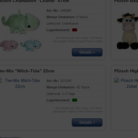
lüsch Chamäleon "Charlie" 67cm
Plüsch Ba
Art.-Nr.:
106690
Menge Umkarton:
8 Stück
Lieferzeit: Unbekannt
Lagerbestand:
Sie können als Gast (bzw. mit Ihrem
derzeitigen Status) keine Preise sehen
ier-Mix "Milch-Tüte" 22cm
Plüsch Hig
Art.-Nr.:
107140
Menge Umkarton:
42 Stück
Lieferzeit: 1-3 Tage
Lagerbestand:
Sie können als Gast (bzw. mit Ihrem
derzeitigen Status) keine Preise sehen
rheriger Artikel