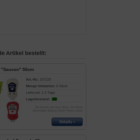
 Artikel bestellt:
 "Saucen" 50cm
Art.-Nr.:
107220
Menge Umkarton:
6 Stück
Lieferzeit: 1-3 Tage
Lagerbestand:
Sie können als Gast (bzw. mit Ihrem
derzeitigen Status) keine Preise sehen