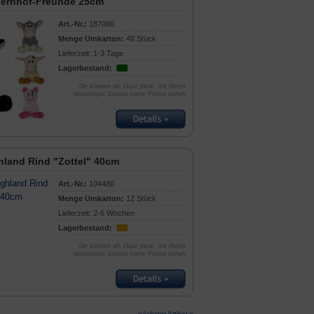
uernhof-Freunde 25cm
Art.-Nr.:
187060
Menge Umkarton:
48 Stück
Lieferzeit: 1-3 Tage
Lagerbestand:
Sie können als Gast (bzw. mit Ihrem
derzeitigen Status) keine Preise sehen
hland Rind "Zottel" 40cm
Art.-Nr.:
104480
Menge Umkarton:
12 Stück
Lieferzeit: 2-6 Wochen
Lagerbestand:
Sie können als Gast (bzw. mit Ihrem
derzeitigen Status) keine Preise sehen
nächster Artikel »