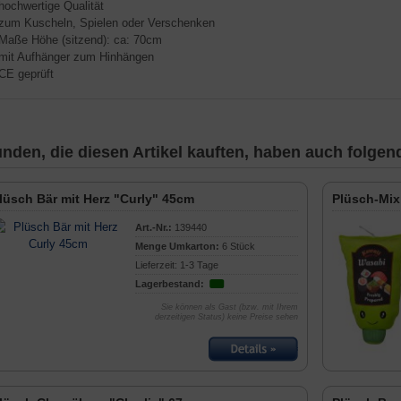
 hochwertige Qualität
 zum Kuscheln, Spielen oder Verschenken
 Maße Höhe (sitzend): ca: 70cm
 mit Aufhänger zum Hinhängen
 CE geprüft
nden, die diesen Artikel kauften, haben auch folgende
lüsch Bär mit Herz "Curly" 45cm
Plüsch-Mix
Art.-Nr.:
139440
Menge Umkarton:
6 Stück
Lieferzeit: 1-3 Tage
Lagerbestand:
Sie können als Gast (bzw. mit Ihrem
derzeitigen Status) keine Preise sehen