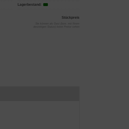
Lagerbestand:
Stückpreis
Sie können als Gast (bzw. mit Ihrem
derzeitigen Status) keine Preise sehen