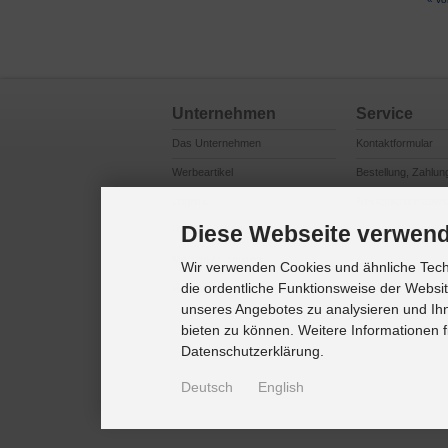
Unternehmen
Service
Das Unternehmen
Kontaktformular
Werbeartikel
Bestellung, Zahlun
Logistik
Reklamationsabwi
Diese Webseite verwend
Produktsicherheit
Cookie Einstellung
Marken / Lizenzen
Wir verwenden Cookies und ähnliche Techn
die ordentliche Funktionsweise der Websi
Referenzkunden
unseres Angebotes zu analysieren und Ihn
bieten zu können. Weitere Informationen f
Datenschutzerklärung.
Deutsch
English