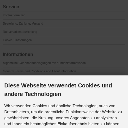
Service
Kontaktformular
Bestellung, Zahlung, Versand
Reklamationsabwicklung
Cookie Einstellungen
Informationen
Allgemeine Geschäftsbedingungen mit Kundeninformationen
General Terms and Conditions and Client Information
Conditions Générales de Vente et Informations à l’Attention des Clients
Diese Webseite verwendet Cookies und
Impressum
andere Technologien
Datenschutzerklärung
Anfahrt
Wir verwenden Cookies und ähnliche Technologien, auch von
Drittanbietern, um die ordentliche Funktionsweise der Website zu
gewährleisten, die Nutzung unseres Angebotes zu analysieren
Downloads
und Ihnen ein bestmögliches Einkaufserlebnis bieten zu können.
K&G Werbeideen 2026