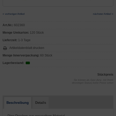
« vorheriger Artikel
nächster Artikel »
Art.Nr.:
602360
Menge Umkarton:
120 Stück
Lieferzeit:
1-3 Tage
Artikeldatenblatt drucken
Menge Innerverpackung:
60 Stück
Lagerbestand:
Stückpreis
Sie können als Gast (bzw. mit Ihrem
derzeitigen Status) keine Preise sehen
Beschreibung
Details
- Dino-Drachen aus recyceltem Material