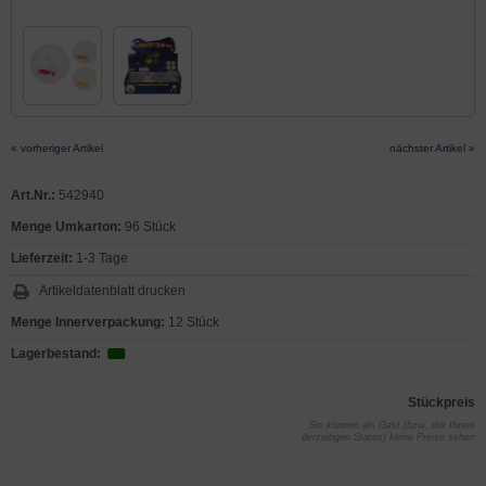
« vorheriger Artikel
nächster Artikel »
Art.Nr.:
542940
Menge Umkarton:
96 Stück
Lieferzeit:
1-3 Tage
Artikeldatenblatt drucken
Menge Innerverpackung:
12 Stück
Lagerbestand:
Stückpreis
Sie können als Gast (bzw. mit Ihrem
derzeitigen Status) keine Preise sehen