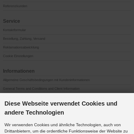
Referenzkunden
Service
Kontaktformular
Bestellung, Zahlung, Versand
Reklamationsabwicklung
Cookie Einstellungen
Informationen
Allgemeine Geschäftsbedingungen mit Kundeninformationen
General Terms and Conditions and Client Information
Conditions Générales de Vente et Informations à l’Attention des Clients
Diese Webseite verwendet Cookies und
Impressum
andere Technologien
Datenschutzerklärung
Anfahrt
Wir verwenden Cookies und ähnliche Technologien, auch von
Drittanbietern, um die ordentliche Funktionsweise der Website zu