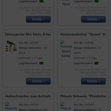
Lagerbestand:
Lagerbestand:
Sie können als Gast (bzw. mit
Sie können als Gast (bzw. mit
Ihrem derzeitigen Status)
Ihrem derzeitigen Status)
keine Preise sehen
keine Preise sehen
Dinosaurier Mix klein, 6-fach
Astronautenhut "Space" Kind
Art.-Nr.:
541500
Art.-Nr.:
542740
Menge Umkarton:
144
Menge Umkarton:
72
Stück
Stück
Lieferzeit: 1-3 Tage
Lieferzeit: 1-3 Tage
Lagerbestand:
Lagerbestand:
Sie können als Gast (bzw. mit
Sie können als Gast (bzw. mit
Ihrem derzeitigen Status)
Ihrem derzeitigen Status)
keine Preise sehen
keine Preise sehen
Hubschrauber zum Aufziehen 7cm
Plüsch Schwein "Pünktchen"
Art.-Nr.:
582520
Art.-Nr.:
183500
Menge Umkarton:
600
Menge Umkarton:
72