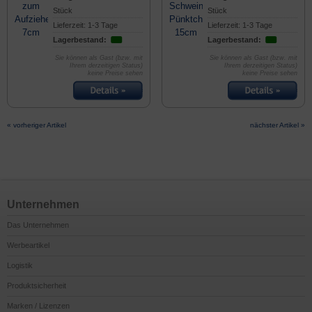
Stück
Stück
Lieferzeit: 1-3 Tage
Lieferzeit: 1-3 Tage
Lagerbestand:
Lagerbestand:
Sie können als Gast (bzw. mit
Sie können als Gast (bzw. mit
Ihrem derzeitigen Status)
Ihrem derzeitigen Status)
keine Preise sehen
keine Preise sehen
« vorheriger Artikel
nächster Artikel »
Unternehmen
Das Unternehmen
Werbeartikel
Logistik
Produktsicherheit
Marken / Lizenzen