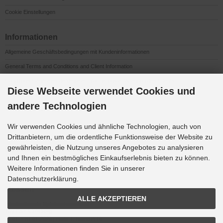
Cookie Einstellungen
Informationen
Allgemeine Geschäftsbedingungen mit Kundeninformationen
General Terms and Conditions and Client Information
Conditions Générales de Vente et Informations à l’Attention des Clients
Diese Webseite verwendet Cookies und
Impressum
andere Technologien
Datenschutzerklärung
Anfahrt
Wir verwenden Cookies und ähnliche Technologien, auch von
Drittanbietern, um die ordentliche Funktionsweise der Website zu
gewährleisten, die Nutzung unseres Angebotes zu analysieren
Downloads
und Ihnen ein bestmögliches Einkaufserlebnis bieten zu können.
K&G Werbeideen 2026
Weitere Informationen finden Sie in unserer
Datenschutzerklärung.
Messen
ALLE AKZEPTIEREN
Internationale Spielwarenmesse
Toy Fair Nürnberg
27.01. - 31.01.2026 | Halle 1, Stand B 16