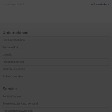
« vorheriger Artikel
nächster Artikel »
Unternehmen
Das Unternehmen
Werbeartikel
Logistik
Produktsicherheit
Marken / Lizenzen
Referenzkunden
Service
Kontaktformular
Bestellung, Zahlung, Versand
Reklamationsabwicklung