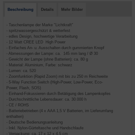
Beschreibung
Details
Mehr Bilder
- Taschenlampe der Marke "Lichtkraft"
- spritzwassergeschützt & wetterfest
- edles Design, hochwertige Verarbeitung
- 12 Watt CREE LED High Power
- Einfaches An- u. Ausschalten durch gummierten Knopf
- Abmessungen der Lampe: ca. 145 mm lang / Ø 30
- Gewicht der Lampe (ohne Batterien): ca. 80 g
- Material: Aluminium, Farbe: schwarz
- Lumen: ca. 520
- Zoomfunktion (Rapid Zoom) mit bis zu 250 m Reichweite
- 5-Way Function Switch (High-Power, Low-Power, Eco-
Power, Flash, SOS)
- Einhand-Fokussieren durch Betätigung des Lampenkopfes
- Durchschnittliche Lebensdauer: ca. 30.000 h
- CE / ROHS
- Batteriebetrieben (4 x AAA 1,5 V Batterien, im Lieferumfang
enthalten)
- Deutsche Bedienungsanleitung
- Inkl. Nylon-Gürteltasche und Handschlaufe
- Verpackung: ca. 17 x 12 x 4,5 cm