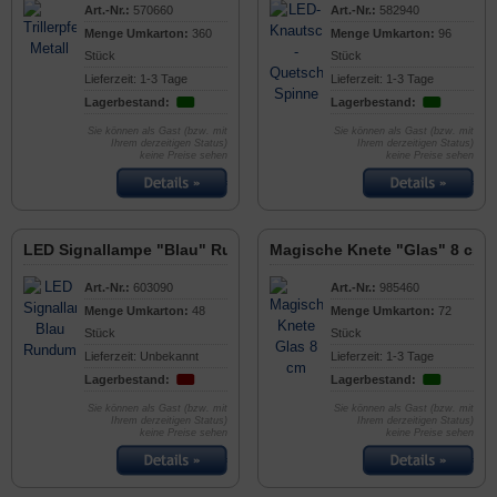
Art.-Nr.:
570660
Art.-Nr.:
582940
Menge Umkarton:
360
Menge Umkarton:
96
Stück
Stück
Lieferzeit: 1-3 Tage
Lieferzeit: 1-3 Tage
Lagerbestand:
Lagerbestand:
Sie können als Gast (bzw. mit
Sie können als Gast (bzw. mit
Ihrem derzeitigen Status)
Ihrem derzeitigen Status)
keine Preise sehen
keine Preise sehen
LED Signallampe "Blau" Rundumlicht
Magische Knete "Glas" 8 cm
Art.-Nr.:
603090
Art.-Nr.:
985460
Menge Umkarton:
48
Menge Umkarton:
72
Stück
Stück
Lieferzeit: Unbekannt
Lieferzeit: 1-3 Tage
Lagerbestand:
Lagerbestand:
Sie können als Gast (bzw. mit
Sie können als Gast (bzw. mit
Ihrem derzeitigen Status)
Ihrem derzeitigen Status)
keine Preise sehen
keine Preise sehen