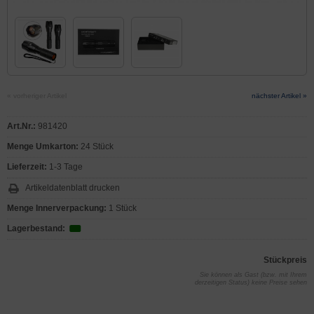
« vorheriger Artikel
nächster Artikel »
Art.Nr.:
981420
Menge Umkarton:
24 Stück
Lieferzeit:
1-3 Tage
Artikeldatenblatt drucken
Menge Innerverpackung:
1 Stück
Lagerbestand:
Stückpreis
Sie können als Gast (bzw. mit Ihrem
derzeitigen Status) keine Preise sehen