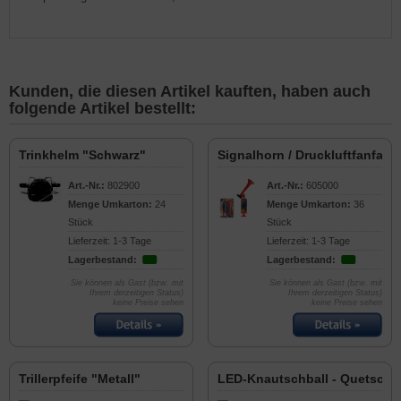
Kunden, die diesen Artikel kauften, haben auch
folgende Artikel bestellt:
Trinkhelm "Schwarz"
Signalhorn / Druckluftfanfare
Art.-Nr.:
802900
Art.-Nr.:
605000
Menge Umkarton:
24
Menge Umkarton:
36
Stück
Stück
Lieferzeit: 1-3 Tage
Lieferzeit: 1-3 Tage
Lagerbestand:
Lagerbestand:
Sie können als Gast (bzw. mit
Sie können als Gast (bzw. mit
Ihrem derzeitigen Status)
Ihrem derzeitigen Status)
keine Preise sehen
keine Preise sehen
Trillerpfeife "Metall"
LED-Knautschball - Quetschb